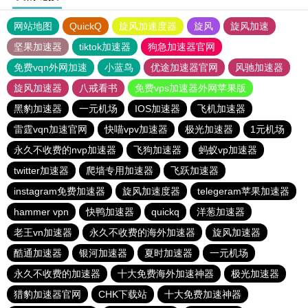
网站地图
QuickQ
旋风加速度器
旋风
旋风加速
坚果加速器
tiktok加速器
狗急加速器官网
免费vqn外网加速
小蓝鸟
优途加速器官网
风驰加速器
旋风加速器
八戒看书
免费vps加速器外网苹果版
黑豹加速器
一元机场
IOS加速器
飞机加速器
雷霆vqn加速官网
快喵vpv加速器
极光加速器
1元机场
永久不收费的nvp加速器
飞狗加速器
蚂蚁vp加速器
twitter加速器
爬墙专用加速器
飞跃加速器
instagram免费加速器
旋风加速度器
telegeram苹果加速器
hammer vpn
快鸭加速器
quickq
洋葱加速器
老王vn加速器
永久不收费的海外加速器
旋风加速器
酷通加速器
银河加速器
夏时加速器
一元机场
永久不收费的加速器
十大免费海外加速神器
极光加速器
猎豹加速器官网
CHK下载站
十大免费加速神器