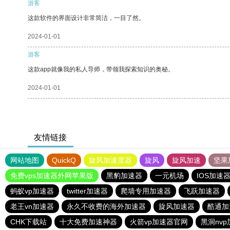
游客
这款软件的界面设计非常简洁，一目了然。
2024-01-01
游客
这款app就像我的私人导师，带领我探索知识的奥秘。
2024-01-01
友情链接
网站地图
QuickQ
旋风加速度器
旋风
旋风加速
坚果
免费vps加速器外网苹果版
黑豹加速器
一元机场
IOS加速
蚂蚁vp加速器
twitter加速器
爬墙专用加速器
飞跃加速器
老王vn加速器
永久不收费的海外加速器
旋风加速器
酷通加
CHK下载站
十大免费加速神器
火箭vp加速器官网
黑洞nv