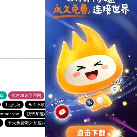
支持
[0]
反对
[0]
支持
[0]
反对
[0]
鸟
优途加速器官网
风驰加速器
旋风加速器
八戒看书
1元机场
永久不收费的nvp加速器
飞狗加速器
mmer vpn
快鸭加速器
quickq
洋葱加速器
十大免费海外加速神器
极光加速器
猎豹加速器官网