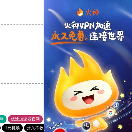
支持
[0]
反对
[0]
支持
[0]
反对
[0]
支持
[0]
反对
[0]
鸟
优途加速器官网
风驰加速器
旋风加速器
八戒看书
1元机场
永久不收费的nvp加速器
飞狗加速器