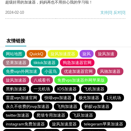
超级好用的加速器，妈妈再也不用担心我的学习啦！
2024-02-10
支持
[0]
反对
[0]
友情链接
网站地图
QuickQ
旋风加速度器
旋风
旋风加速
坚果加速器
tiktok加速器
狗急加速器官网
免费vqn外网加速
小蓝鸟
优途加速器官网
风驰加速器
旋风加速器
八戒看书
免费vps加速器外网苹果版
黑豹加速器
一元机场
IOS加速器
飞机加速器
雷霆vqn加速官网
快喵vpv加速器
极光加速器
1元机场
永久不收费的nvp加速器
飞狗加速器
蚂蚁vp加速器
twitter加速器
爬墙专用加速器
飞跃加速器
instagram免费加速器
旋风加速度器
telegeram苹果加速器