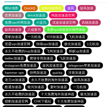
网站地图
QuickQ
旋风加速度器
旋风
旋风加速
坚果加速器
tiktok加速器
狗急加速器官网
免费vqn外网加速
小蓝鸟
优途加速器官网
风驰加速器
旋风加速器
八戒看书
免费vps加速器外网苹果版
黑豹加速器
一元机场
IOS加速器
飞机加速器
雷霆vqn加速官网
快喵vpv加速器
极光加速器
1元机场
永久不收费的nvp加速器
飞狗加速器
蚂蚁vp加速器
twitter加速器
爬墙专用加速器
飞跃加速器
instagram免费加速器
旋风加速度器
telegeram苹果加速器
hammer vpn
快鸭加速器
quickq
洋葱加速器
老王vn加速器
永久不收费的海外加速器
旋风加速器
酷通加速器
银河加速器
夏时加速器
一元机场
永久不收费的加速器
十大免费海外加速神器
极光加速器
猎豹加速器官网
CHK下载站
十大免费加速神器