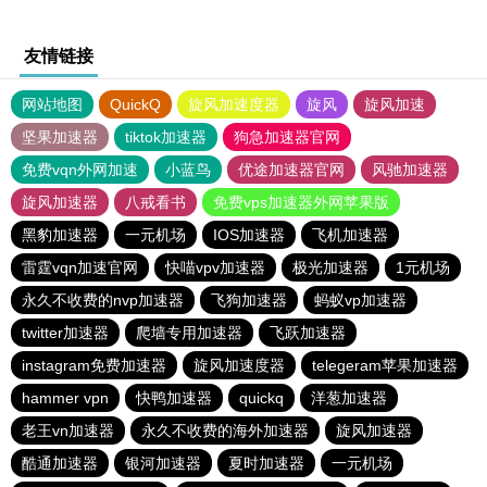
友情链接
网站地图
QuickQ
旋风加速度器
旋风
旋风加速
坚果加速器
tiktok加速器
狗急加速器官网
免费vqn外网加速
小蓝鸟
优途加速器官网
风驰加速器
旋风加速器
八戒看书
免费vps加速器外网苹果版
黑豹加速器
一元机场
IOS加速器
飞机加速器
雷霆vqn加速官网
快喵vpv加速器
极光加速器
1元机场
永久不收费的nvp加速器
飞狗加速器
蚂蚁vp加速器
twitter加速器
爬墙专用加速器
飞跃加速器
instagram免费加速器
旋风加速度器
telegeram苹果加速器
hammer vpn
快鸭加速器
quickq
洋葱加速器
老王vn加速器
永久不收费的海外加速器
旋风加速器
酷通加速器
银河加速器
夏时加速器
一元机场