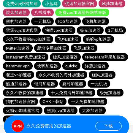
免费vqn外网加速
小蓝鸟
优途加速器官网
风驰加速器
旋风加速器
八戒看书
免费vps加速器外网苹果版
黑豹加速器
一元机场
IOS加速器
飞机加速器
雷霆vqn加速官网
快喵vpv加速器
极光加速器
1元机场
永久不收费的nvp加速器
飞狗加速器
蚂蚁vp加速器
twitter加速器
爬墙专用加速器
飞跃加速器
instagram免费加速器
旋风加速度器
telegeram苹果加速器
hammer vpn
快鸭加速器
quickq
洋葱加速器
老王vn加速器
永久不收费的海外加速器
旋风加速器
酷通加速器
银河加速器
夏时加速器
一元机场
永久不收费的加速器
十大免费海外加速神器
极光加速器
猎豹加速器官网
CHK下载站
十大免费加速神器
火箭vp加速器官网
黑洞nvp加速器
大象加速器
橘子加速器
酷通vp加速器
黑洞加速器
永久免费使用的加速器
下载