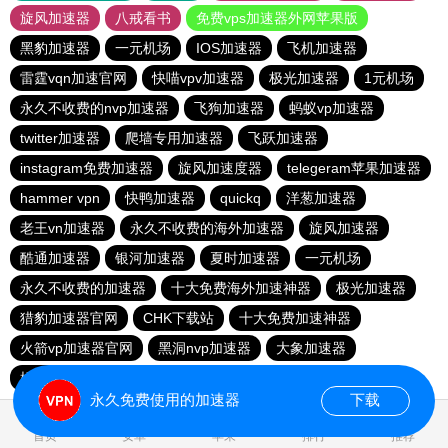
旋风加速器
八戒看书
免费vps加速器外网苹果版
黑豹加速器
一元机场
IOS加速器
飞机加速器
雷霆vqn加速官网
快喵vpv加速器
极光加速器
1元机场
永久不收费的nvp加速器
飞狗加速器
蚂蚁vp加速器
twitter加速器
爬墙专用加速器
飞跃加速器
instagram免费加速器
旋风加速度器
telegeram苹果加速器
hammer vpn
快鸭加速器
quickq
洋葱加速器
老王vn加速器
永久不收费的海外加速器
旋风加速器
酷通加速器
银河加速器
夏时加速器
一元机场
永久不收费的加速器
十大免费海外加速神器
极光加速器
猎豹加速器官网
CHK下载站
十大免费加速神器
火箭vp加速器官网
黑洞nvp加速器
大象加速器
橘子加速器
酷通vp加速器
黑洞加速器
永久免费使用的加速器
下载
0.824908s
首页
安卓
苹果
排行
推荐