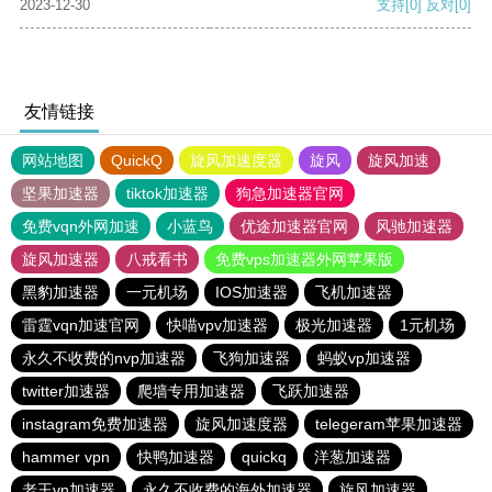
2023-12-30
支持
[0]
反对
[0]
友情链接
网站地图
QuickQ
旋风加速度器
旋风
旋风加速
坚果加速器
tiktok加速器
狗急加速器官网
免费vqn外网加速
小蓝鸟
优途加速器官网
风驰加速器
旋风加速器
八戒看书
免费vps加速器外网苹果版
黑豹加速器
一元机场
IOS加速器
飞机加速器
雷霆vqn加速官网
快喵vpv加速器
极光加速器
1元机场
永久不收费的nvp加速器
飞狗加速器
蚂蚁vp加速器
twitter加速器
爬墙专用加速器
飞跃加速器
instagram免费加速器
旋风加速度器
telegeram苹果加速器
hammer vpn
快鸭加速器
quickq
洋葱加速器
老王vn加速器
永久不收费的海外加速器
旋风加速器