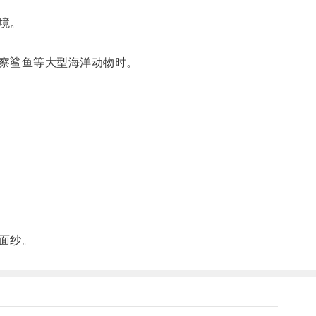
境。
察鲨鱼等大型海洋动物时。
面纱。