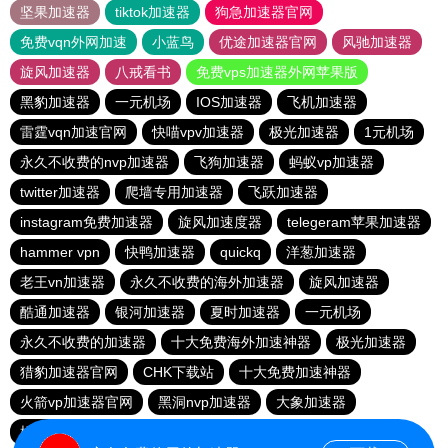
坚果加速器
tiktok加速器
狗急加速器官网
免费vqn外网加速
小蓝鸟
优途加速器官网
风驰加速器
旋风加速器
八戒看书
免费vps加速器外网苹果版
黑豹加速器
一元机场
IOS加速器
飞机加速器
雷霆vqn加速官网
快喵vpv加速器
极光加速器
1元机场
永久不收费的nvp加速器
飞狗加速器
蚂蚁vp加速器
twitter加速器
爬墙专用加速器
飞跃加速器
instagram免费加速器
旋风加速度器
telegeram苹果加速器
hammer vpn
快鸭加速器
quickq
洋葱加速器
老王vn加速器
永久不收费的海外加速器
旋风加速器
酷通加速器
银河加速器
夏时加速器
一元机场
永久不收费的加速器
十大免费海外加速神器
极光加速器
猎豹加速器官网
CHK下载站
十大免费加速神器
火箭vp加速器官网
黑洞nvp加速器
大象加速器
橘子加速器
酷通vp加速器
黑洞加速器