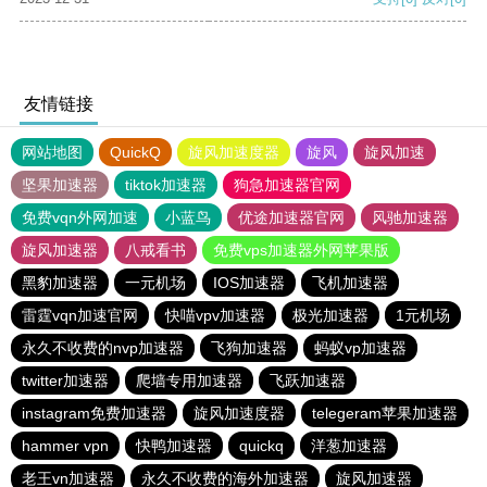
友情链接
网站地图
QuickQ
旋风加速度器
旋风
旋风加速
坚果加速器
tiktok加速器
狗急加速器官网
免费vqn外网加速
小蓝鸟
优途加速器官网
风驰加速器
旋风加速器
八戒看书
免费vps加速器外网苹果版
黑豹加速器
一元机场
IOS加速器
飞机加速器
雷霆vqn加速官网
快喵vpv加速器
极光加速器
1元机场
永久不收费的nvp加速器
飞狗加速器
蚂蚁vp加速器
twitter加速器
爬墙专用加速器
飞跃加速器
instagram免费加速器
旋风加速度器
telegeram苹果加速器
hammer vpn
快鸭加速器
quickq
洋葱加速器
老王vn加速器
永久不收费的海外加速器
旋风加速器