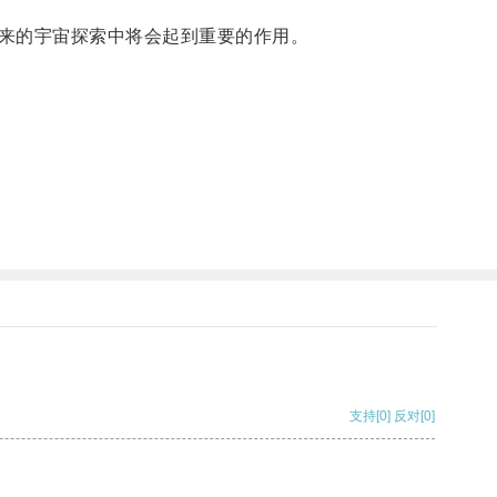
来的宇宙探索中将会起到重要的作用。
支持
[0]
反对
[0]