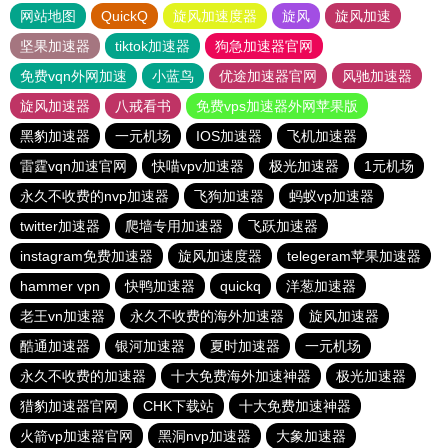
网站地图
QuickQ
旋风加速度器
旋风
旋风加速
坚果加速器
tiktok加速器
狗急加速器官网
免费vqn外网加速
小蓝鸟
优途加速器官网
风驰加速器
旋风加速器
八戒看书
免费vps加速器外网苹果版
黑豹加速器
一元机场
IOS加速器
飞机加速器
雷霆vqn加速官网
快喵vpv加速器
极光加速器
1元机场
永久不收费的nvp加速器
飞狗加速器
蚂蚁vp加速器
twitter加速器
爬墙专用加速器
飞跃加速器
instagram免费加速器
旋风加速度器
telegeram苹果加速器
hammer vpn
快鸭加速器
quickq
洋葱加速器
老王vn加速器
永久不收费的海外加速器
旋风加速器
酷通加速器
银河加速器
夏时加速器
一元机场
永久不收费的加速器
十大免费海外加速神器
极光加速器
猎豹加速器官网
CHK下载站
十大免费加速神器
火箭vp加速器官网
黑洞nvp加速器
大象加速器