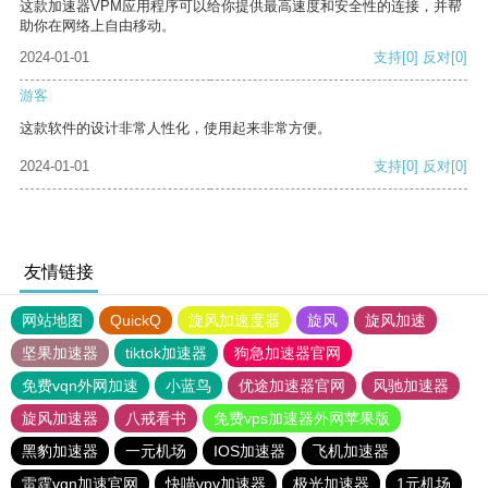
这款加速器VPM应用程序可以给你提供最高速度和安全性的连接，并帮
助你在网络上自由移动。
2024-01-01
支持
[0]
反对
[0]
游客
这款软件的设计非常人性化，使用起来非常方便。
2024-01-01
支持
[0]
反对
[0]
友情链接
网站地图
QuickQ
旋风加速度器
旋风
旋风加速
坚果加速器
tiktok加速器
狗急加速器官网
免费vqn外网加速
小蓝鸟
优途加速器官网
风驰加速器
旋风加速器
八戒看书
免费vps加速器外网苹果版
黑豹加速器
一元机场
IOS加速器
飞机加速器
雷霆vqn加速官网
快喵vpv加速器
极光加速器
1元机场