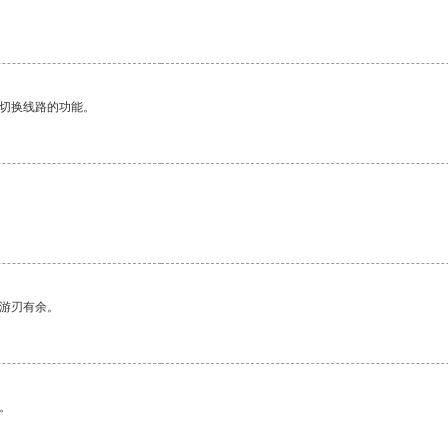
。
动切换线路的功能。
中游刃有余。
。