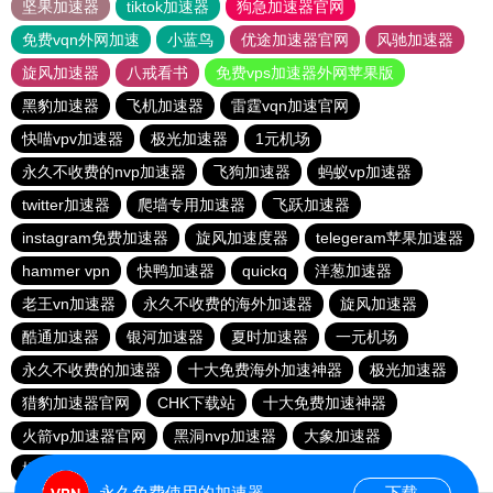
坚果加速器
tiktok加速器
狗急加速器官网
免费vqn外网加速
小蓝鸟
优途加速器官网
风驰加速器
旋风加速器
八戒看书
免费vps加速器外网苹果版
黑豹加速器
飞机加速器
雷霆vqn加速官网
快喵vpv加速器
极光加速器
1元机场
永久不收费的nvp加速器
飞狗加速器
蚂蚁vp加速器
twitter加速器
爬墙专用加速器
飞跃加速器
instagram免费加速器
旋风加速度器
telegeram苹果加速器
hammer vpn
快鸭加速器
quickq
洋葱加速器
老王vn加速器
永久不收费的海外加速器
旋风加速器
酷通加速器
银河加速器
夏时加速器
一元机场
永久不收费的加速器
十大免费海外加速神器
极光加速器
猎豹加速器官网
CHK下载站
十大免费加速神器
火箭vp加速器官网
黑洞nvp加速器
大象加速器
橘子加速器
酷通vp加速器
黑洞加速器
永久免费使用的加速器
下载