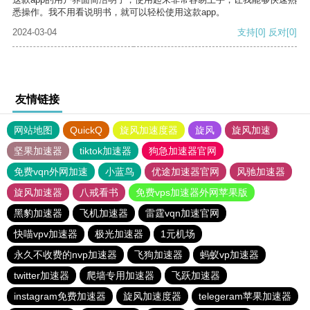
悉操作。我不用看说明书，就可以轻松使用这款app。
2024-03-04
支持
[0]
反对
[0]
友情链接
网站地图
QuickQ
旋风加速度器
旋风
旋风加速
坚果加速器
tiktok加速器
狗急加速器官网
免费vqn外网加速
小蓝鸟
优途加速器官网
风驰加速器
旋风加速器
八戒看书
免费vps加速器外网苹果版
黑豹加速器
飞机加速器
雷霆vqn加速官网
快喵vpv加速器
极光加速器
1元机场
永久不收费的nvp加速器
飞狗加速器
蚂蚁vp加速器
twitter加速器
爬墙专用加速器
飞跃加速器
instagram免费加速器
旋风加速度器
telegeram苹果加速器