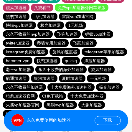
旋风加速器
八戒看书
免费vps加速器外网苹果版
黑豹加速器
飞机加速器
雷霆vqn加速官网
快喵vpv加速器
极光加速器
1元机场
永久不收费的nvp加速器
飞狗加速器
蚂蚁vp加速器
twitter加速器
爬墙专用加速器
飞跃加速器
instagram免费加速器
旋风加速度器
telegeram苹果加速器
hammer vpn
快鸭加速器
quickq
洋葱加速器
老王vn加速器
永久不收费的海外加速器
旋风加速器
酷通加速器
银河加速器
夏时加速器
一元机场
永久不收费的加速器
十大免费海外加速神器
极光加速器
猎豹加速器官网
CHK下载站
十大免费加速神器
火箭vp加速器官网
黑洞nvp加速器
大象加速器
橘子加速器
酷通vp加速器
黑洞加速器
永久免费使用的加速器
下载
1.740687s
首页
安卓
苹果
排行
推荐