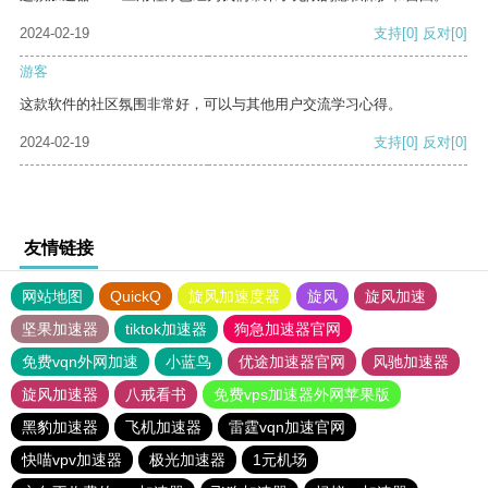
2024-02-19
支持
[0]
反对
[0]
游客
这款软件的社区氛围非常好，可以与其他用户交流学习心得。
2024-02-19
支持
[0]
反对
[0]
友情链接
网站地图
QuickQ
旋风加速度器
旋风
旋风加速
坚果加速器
tiktok加速器
狗急加速器官网
免费vqn外网加速
小蓝鸟
优途加速器官网
风驰加速器
旋风加速器
八戒看书
免费vps加速器外网苹果版
黑豹加速器
飞机加速器
雷霆vqn加速官网
快喵vpv加速器
极光加速器
1元机场