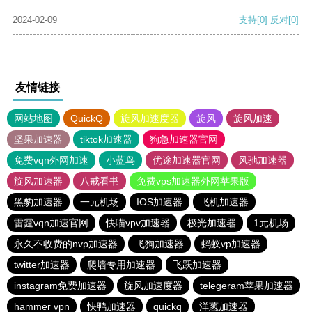
2024-02-09
支持
[0]
反对
[0]
友情链接
网站地图
QuickQ
旋风加速度器
旋风
旋风加速
坚果加速器
tiktok加速器
狗急加速器官网
免费vqn外网加速
小蓝鸟
优途加速器官网
风驰加速器
旋风加速器
八戒看书
免费vps加速器外网苹果版
黑豹加速器
一元机场
IOS加速器
飞机加速器
雷霆vqn加速官网
快喵vpv加速器
极光加速器
1元机场
永久不收费的nvp加速器
飞狗加速器
蚂蚁vp加速器
twitter加速器
爬墙专用加速器
飞跃加速器
instagram免费加速器
旋风加速度器
telegeram苹果加速器
hammer vpn
快鸭加速器
quickq
洋葱加速器