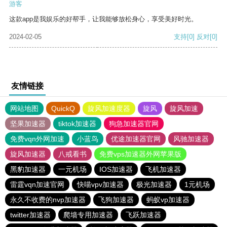
游客
这款app是我娱乐的好帮手，让我能够放松身心，享受美好时光。
2024-02-05
支持
[0]
反对
[0]
友情链接
网站地图
QuickQ
旋风加速度器
旋风
旋风加速
坚果加速器
tiktok加速器
狗急加速器官网
免费vqn外网加速
小蓝鸟
优途加速器官网
风驰加速器
旋风加速器
八戒看书
免费vps加速器外网苹果版
黑豹加速器
一元机场
IOS加速器
飞机加速器
雷霆vqn加速官网
快喵vpv加速器
极光加速器
1元机场
永久不收费的nvp加速器
飞狗加速器
蚂蚁vp加速器
twitter加速器
爬墙专用加速器
飞跃加速器