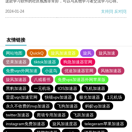
这款学习软件的社区氛围非常好，可以与其他学习者交流学习心得。
2024-01-24
支持
[0]
反对
[0]
友情链接
网站地图
QuickQ
旋风加速度器
旋风
旋风加速
坚果加速器
tiktok加速器
狗急加速器官网
免费vqn外网加速
小蓝鸟
优途加速器官网
风驰加速器
旋风加速器
八戒看书
免费vps加速器外网苹果版
黑豹加速器
一元机场
IOS加速器
飞机加速器
雷霆vqn加速官网
快喵vpv加速器
极光加速器
1元机场
永久不收费的nvp加速器
飞狗加速器
蚂蚁vp加速器
twitter加速器
爬墙专用加速器
飞跃加速器
instagram免费加速器
旋风加速度器
telegeram苹果加速器