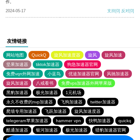
作。
2024-05-17
支持
[0]
反对
[0]
友情链接
网站地图
QuickQ
旋风加速度器
旋风
旋风加速
坚果加速器
tiktok加速器
狗急加速器官网
免费vqn外网加速
小蓝鸟
优途加速器官网
风驰加速器
旋风加速器
八戒看书
免费vps加速器外网苹果版
黑豹加速器
极光加速器
1元机场
永久不收费的nvp加速器
飞狗加速器
twitter加速器
爬墙专用加速器
飞跃加速器
旋风加速度器
telegeram苹果加速器
hammer vpn
快鸭加速器
quickq
酷通加速器
银河加速器
极光加速器
猎豹加速器官网
CHK下载站
十大免费加速神器
大象加速器