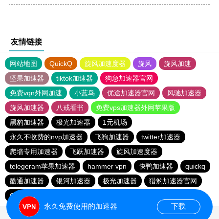
友情链接
网站地图
QuickQ
旋风加速度器
旋风
旋风加速
坚果加速器
tiktok加速器
狗急加速器官网
免费vqn外网加速
小蓝鸟
优途加速器官网
风驰加速器
旋风加速器
八戒看书
免费vps加速器外网苹果版
黑豹加速器
极光加速器
1元机场
永久不收费的nvp加速器
飞狗加速器
twitter加速器
爬墙专用加速器
飞跃加速器
旋风加速度器
telegeram苹果加速器
hammer vpn
快鸭加速器
quickq
酷通加速器
银河加速器
极光加速器
猎豹加速器官网
CHK下载站
十大免费加速神器
大象加速器
永久免费使用的加速器
下载