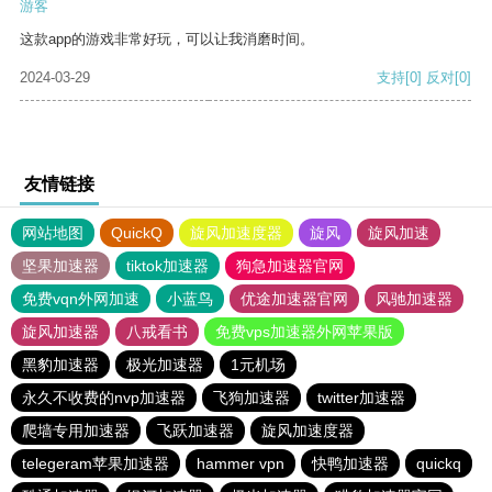
游客
这款app的游戏非常好玩，可以让我消磨时间。
2024-03-29
支持
[0]
反对
[0]
友情链接
网站地图
QuickQ
旋风加速度器
旋风
旋风加速
坚果加速器
tiktok加速器
狗急加速器官网
免费vqn外网加速
小蓝鸟
优途加速器官网
风驰加速器
旋风加速器
八戒看书
免费vps加速器外网苹果版
黑豹加速器
极光加速器
1元机场
永久不收费的nvp加速器
飞狗加速器
twitter加速器
爬墙专用加速器
飞跃加速器
旋风加速度器
telegeram苹果加速器
hammer vpn
快鸭加速器
quickq