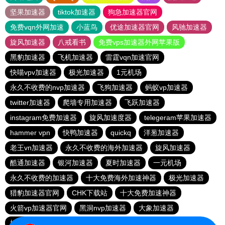
坚果加速器
tiktok加速器
狗急加速器官网
免费vqn外网加速
小蓝鸟
优途加速器官网
风驰加速器
旋风加速器
八戒看书
免费vps加速器外网苹果版
黑豹加速器
飞机加速器
雷霆vqn加速官网
快喵vpv加速器
极光加速器
1元机场
永久不收费的nvp加速器
飞狗加速器
蚂蚁vp加速器
twitter加速器
爬墙专用加速器
飞跃加速器
instagram免费加速器
旋风加速度器
telegeram苹果加速器
hammer vpn
快鸭加速器
quickq
洋葱加速器
老王vn加速器
永久不收费的海外加速器
旋风加速器
酷通加速器
银河加速器
夏时加速器
一元机场
永久不收费的加速器
十大免费海外加速神器
极光加速器
猎豹加速器官网
CHK下载站
十大免费加速神器
火箭vp加速器官网
黑洞nvp加速器
大象加速器
橘子加速器
酷通vp加速器
黑洞加速器