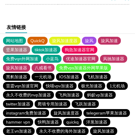
友情链接
网站地图
QuickQ
旋风加速度器
旋风
旋风加速
坚果加速器
tiktok加速器
狗急加速器官网
免费vqn外网加速
小蓝鸟
优途加速器官网
风驰加速器
旋风加速器
八戒看书
免费vps加速器外网苹果版
黑豹加速器
一元机场
IOS加速器
飞机加速器
雷霆vqn加速官网
快喵vpv加速器
极光加速器
1元机场
永久不收费的nvp加速器
飞狗加速器
蚂蚁vp加速器
twitter加速器
爬墙专用加速器
飞跃加速器
instagram免费加速器
旋风加速度器
telegeram苹果加速器
hammer vpn
快鸭加速器
quickq
洋葱加速器
老王vn加速器
永久不收费的海外加速器
旋风加速器