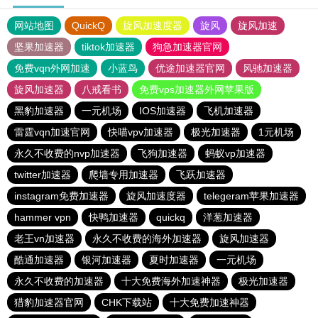
网站地图
QuickQ
旋风加速度器
旋风
旋风加速
坚果加速器
tiktok加速器
狗急加速器官网
免费vqn外网加速
小蓝鸟
优途加速器官网
风驰加速器
旋风加速器
八戒看书
免费vps加速器外网苹果版
黑豹加速器
一元机场
IOS加速器
飞机加速器
雷霆vqn加速官网
快喵vpv加速器
极光加速器
1元机场
永久不收费的nvp加速器
飞狗加速器
蚂蚁vp加速器
twitter加速器
爬墙专用加速器
飞跃加速器
instagram免费加速器
旋风加速度器
telegeram苹果加速器
hammer vpn
快鸭加速器
quickq
洋葱加速器
老王vn加速器
永久不收费的海外加速器
旋风加速器
酷通加速器
银河加速器
夏时加速器
一元机场
永久不收费的加速器
十大免费海外加速神器
极光加速器
猎豹加速器官网
CHK下载站
十大免费加速神器