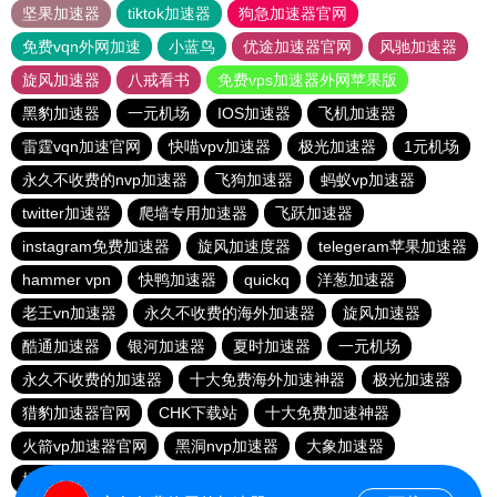
坚果加速器
tiktok加速器
狗急加速器官网
免费vqn外网加速
小蓝鸟
优途加速器官网
风驰加速器
旋风加速器
八戒看书
免费vps加速器外网苹果版
黑豹加速器
一元机场
IOS加速器
飞机加速器
雷霆vqn加速官网
快喵vpv加速器
极光加速器
1元机场
永久不收费的nvp加速器
飞狗加速器
蚂蚁vp加速器
twitter加速器
爬墙专用加速器
飞跃加速器
instagram免费加速器
旋风加速度器
telegeram苹果加速器
hammer vpn
快鸭加速器
quickq
洋葱加速器
老王vn加速器
永久不收费的海外加速器
旋风加速器
酷通加速器
银河加速器
夏时加速器
一元机场
永久不收费的加速器
十大免费海外加速神器
极光加速器
猎豹加速器官网
CHK下载站
十大免费加速神器
火箭vp加速器官网
黑洞nvp加速器
大象加速器
橘子加速器
酷通vp加速器
黑洞加速器