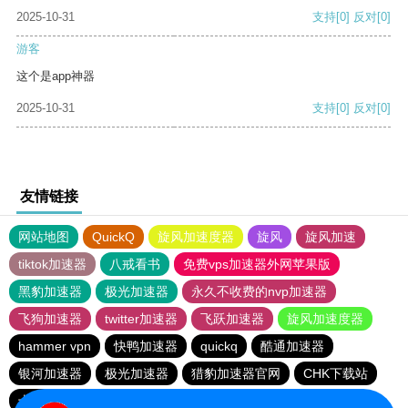
2025-10-31
支持
[0]
反对
[0]
游客
这个是app神器
2025-10-31
支持
[0]
反对
[0]
友情链接
网站地图
QuickQ
旋风加速度器
旋风
旋风加速
tiktok加速器
八戒看书
免费vps加速器外网苹果版
黑豹加速器
极光加速器
永久不收费的nvp加速器
飞狗加速器
twitter加速器
飞跃加速器
旋风加速度器
hammer vpn
快鸭加速器
quickq
酷通加速器
银河加速器
极光加速器
猎豹加速器官网
CHK下载站
十大免费加速神器
大象加速器