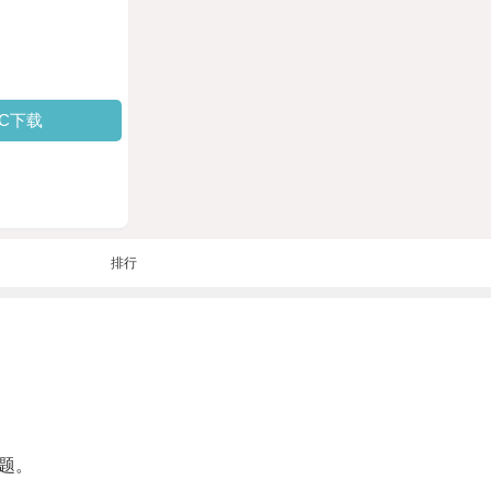
PC下载
排行
题。