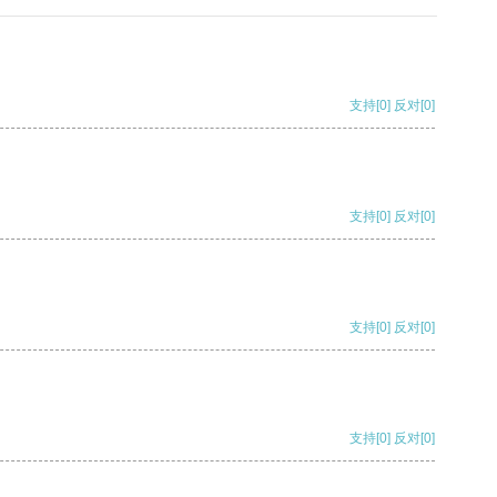
支持
[0]
反对
[0]
支持
[0]
反对
[0]
支持
[0]
反对
[0]
支持
[0]
反对
[0]