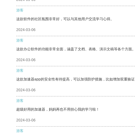
游客
这款软件的社区氛围非常好，可以与其他用户交流学习心得。
2024-03-06
游客
这款办公软件的功能非常全面，涵盖了文档、表格、演示文稿等各个方面
2024-03-06
游客
这款加速器app的安全性有待提高，可以加强防护措施，比如增加双重验证
2024-03-06
游客
超级好用的加速器，妈妈再也不用担心我的学习啦！
2024-03-06
游客