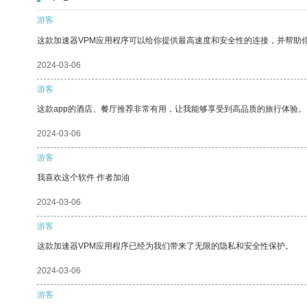
游客
这款加速器VPM应用程序可以给你提供最高速度和安全性的连接，并帮助
2024-03-06
游客
这款app的酒店、餐厅推荐非常有用，让我能够享受到高品质的旅行体验。
2024-03-06
游客
我喜欢这个软件 作者加油
2024-03-06
游客
这款加速器VPM应用程序已经为我们带来了无限的隐私和安全性保护。
2024-03-06
游客