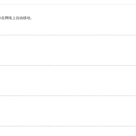
你在网络上自由移动。