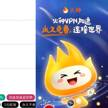
支持
[0]
反对
[0]
支持
[0]
反对
[0]
支持
[0]
反对
[0]
鸟
优途加速器官网
风驰加速器
旋风加速器
八戒看书
1元机场
永久不收费的nvp加速器
飞狗加速器