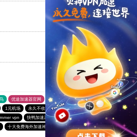
支持
[0]
反对
[0]
支持
[0]
反对
[0]
鸟
优途加速器官网
风驰加速器
旋风加速器
八戒看书
1元机场
永久不收费的nvp加速器
飞狗加速器
mmer vpn
快鸭加速器
quickq
洋葱加速器
十大免费海外加速神器
极光加速器
猎豹加速器官网