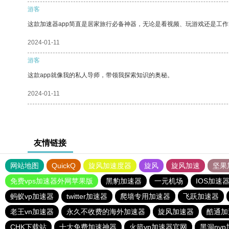
游客
这款加速器app简直是居家旅行必备神器，无论是看视频、玩游戏还是工
2024-01-11
游客
这款app就像我的私人导师，带领我探索知识的奥秘。
2024-01-11
友情链接
网站地图
QuickQ
旋风加速度器
旋风
旋风加速
坚果
免费vps加速器外网苹果版
黑豹加速器
一元机场
IOS加速
蚂蚁vp加速器
twitter加速器
爬墙专用加速器
飞跃加速器
老王vn加速器
永久不收费的海外加速器
旋风加速器
酷通加
CHK下载站
十大免费加速神器
火箭vp加速器官网
黑洞nv