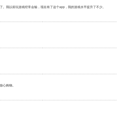
了。我以前玩游戏经常会输，现在有了这个app，我的游戏水平提升了不少。
。
够放心购物。