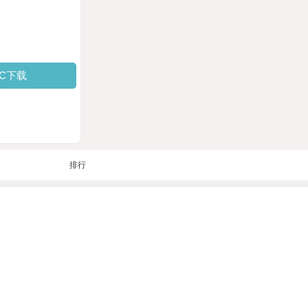
PC下载
排行