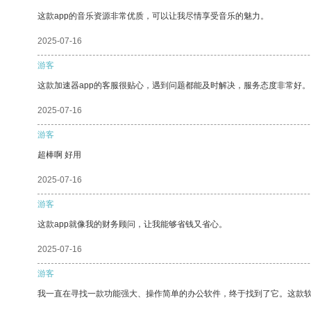
这款app的音乐资源非常优质，可以让我尽情享受音乐的魅力。
2025-07-16
游客
这款加速器app的客服很贴心，遇到问题都能及时解决，服务态度非常好。
2025-07-16
游客
超棒啊 好用
2025-07-16
游客
这款app就像我的财务顾问，让我能够省钱又省心。
2025-07-16
游客
我一直在寻找一款功能强大、操作简单的办公软件，终于找到了它。这款