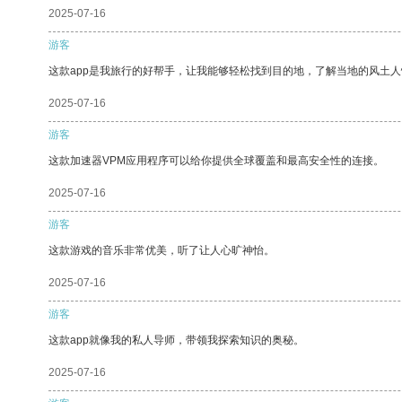
2025-07-16
游客
这款app是我旅行的好帮手，让我能够轻松找到目的地，了解当地的风土人
2025-07-16
游客
这款加速器VPM应用程序可以给你提供全球覆盖和最高安全性的连接。
2025-07-16
游客
这款游戏的音乐非常优美，听了让人心旷神怡。
2025-07-16
游客
这款app就像我的私人导师，带领我探索知识的奥秘。
2025-07-16