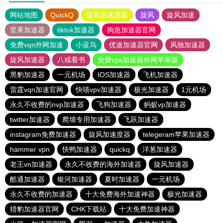
网站地图
QuickQ
旋风加速度器
旋风
旋风加速
坚果加速器
tiktok加速器
狗急加速器官网
免费vqn外网加速
小蓝鸟
优途加速器官网
风驰加速器
旋风加速器
八戒看书
免费vps加速器外网苹果版
黑豹加速器
一元机场
IOS加速器
飞机加速器
雷霆vqn加速官网
快喵vpv加速器
极光加速器
1元机场
永久不收费的nvp加速器
飞狗加速器
蚂蚁vp加速器
twitter加速器
爬墙专用加速器
飞跃加速器
instagram免费加速器
旋风加速度器
telegeram苹果加速器
hammer vpn
快鸭加速器
quickq
洋葱加速器
老王vn加速器
永久不收费的海外加速器
旋风加速器
酷通加速器
银河加速器
夏时加速器
一元机场
永久不收费的加速器
十大免费海外加速神器
极光加速器
猎豹加速器官网
CHK下载站
十大免费加速神器