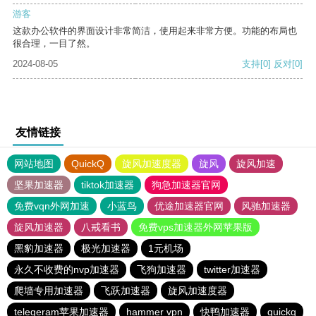
游客
这款办公软件的界面设计非常简洁，使用起来非常方便。功能的布局也
很合理，一目了然。
2024-08-05
支持
[0]
反对
[0]
友情链接
网站地图
QuickQ
旋风加速度器
旋风
旋风加速
坚果加速器
tiktok加速器
狗急加速器官网
免费vqn外网加速
小蓝鸟
优途加速器官网
风驰加速器
旋风加速器
八戒看书
免费vps加速器外网苹果版
黑豹加速器
极光加速器
1元机场
永久不收费的nvp加速器
飞狗加速器
twitter加速器
爬墙专用加速器
飞跃加速器
旋风加速度器
telegeram苹果加速器
hammer vpn
快鸭加速器
quickq