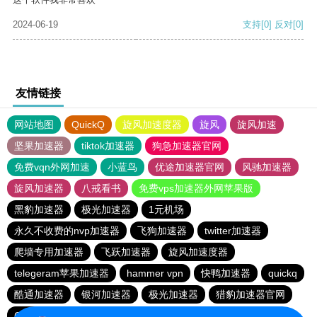
2024-06-19
支持
[0]
反对
[0]
友情链接
网站地图
QuickQ
旋风加速度器
旋风
旋风加速
坚果加速器
tiktok加速器
狗急加速器官网
免费vqn外网加速
小蓝鸟
优途加速器官网
风驰加速器
旋风加速器
八戒看书
免费vps加速器外网苹果版
黑豹加速器
极光加速器
1元机场
永久不收费的nvp加速器
飞狗加速器
twitter加速器
爬墙专用加速器
飞跃加速器
旋风加速度器
telegeram苹果加速器
hammer vpn
快鸭加速器
quickq
酷通加速器
银河加速器
极光加速器
猎豹加速器官网
CHK下载站
十大免费加速神器
大象加速器