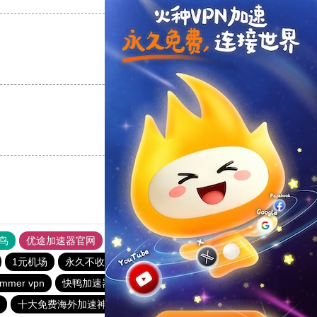
支持
[0]
反对
[0]
支持
[0]
反对
[0]
鸟
优途加速器官网
风驰加速器
旋风加速器
八戒看书
1元机场
永久不收费的nvp加速器
飞狗加速器
mmer vpn
快鸭加速器
quickq
洋葱加速器
十大免费海外加速神器
极光加速器
猎豹加速器官网