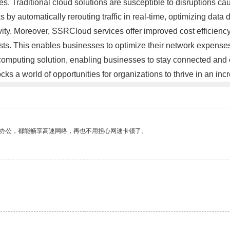
es. Traditional cloud solutions are susceptible to disruptions ca
s by automatically rerouting traffic in real-time, optimizing da
ity. Moreover, SSRCloud services offer improved cost efficienc
ts. This enables businesses to optimize their network expenses
mputing solution, enabling businesses to stay connected and ope
cks a world of opportunities for organizations to thrive in an in
作办公，都能畅享高速网络，再也不用担心网速卡顿了。