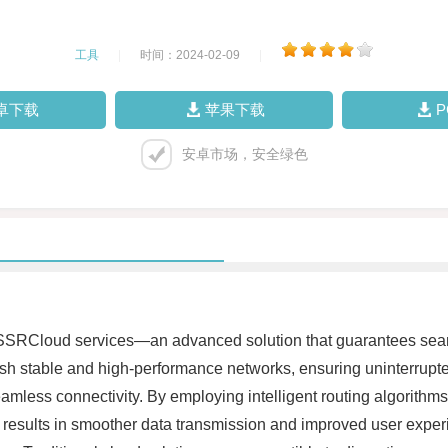
工具
|
时间：2024-02-09
|
卓下载
苹果下载
安卓市场，安全绿色
SSRCloud services—an advanced solution that guarantees seamle
 stable and high-performance networks, ensuring uninterrupted 
amless connectivity. By employing intelligent routing algorithms,
 results in smoother data transmission and improved user experi