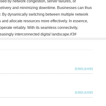
used by network congestion, server failures, or
ta delivery and minimizing downtime. Businesses can thus
y. By dynamically switching between multiple network
 and allocate resources more effectively. In essence,
rate reliably. With its seamless connectivity,
creasingly interconnected digital landscape.#3#
支持
[0]
反对
[0]
支持
[0]
反对
[0]