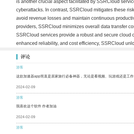
is another crucial aspect facilitated by SSRCloud servic
cyberattacks. In contrast, SSRCloud mitigates these risk
avoid revenue losses and maintain continuous productiv
providers, SSRCloud minimizes overall data transfer cos
SSRCloud services provide a robust and secure cloud co
enhanced reliability, and cost efficiency, SSRCloud unlo
评论
游客
这款加速器app简直是居家旅行必备神器，无论是看视频、玩游戏还是工
2024-02-09
游客
我喜欢这个软件 作者加油
2024-02-09
游客