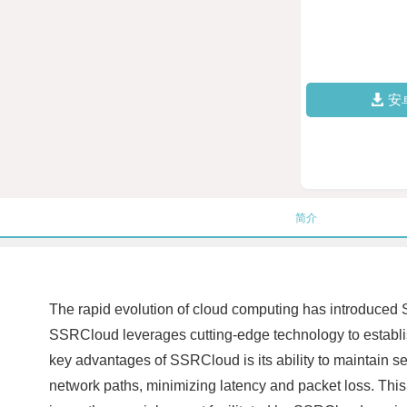
安
简介
The rapid evolution of cloud computing has introduced 
SSRCloud leverages cutting-edge technology to establish
key advantages of SSRCloud is its ability to maintain se
network paths, minimizing latency and packet loss. This