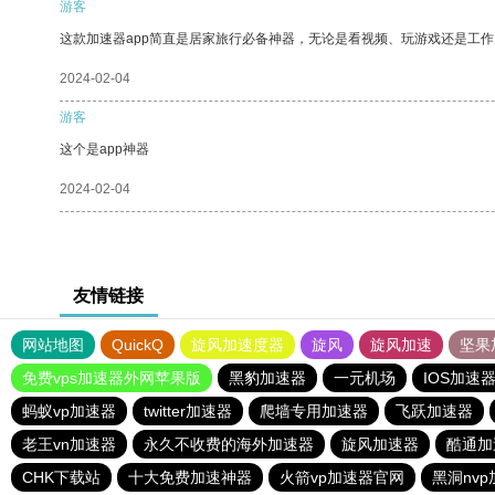
游客
这款加速器app简直是居家旅行必备神器，无论是看视频、玩游戏还是工
2024-02-04
游客
这个是app神器
2024-02-04
友情链接
网站地图
QuickQ
旋风加速度器
旋风
旋风加速
坚果
免费vps加速器外网苹果版
黑豹加速器
一元机场
IOS加速
蚂蚁vp加速器
twitter加速器
爬墙专用加速器
飞跃加速器
老王vn加速器
永久不收费的海外加速器
旋风加速器
酷通加
CHK下载站
十大免费加速神器
火箭vp加速器官网
黑洞nv