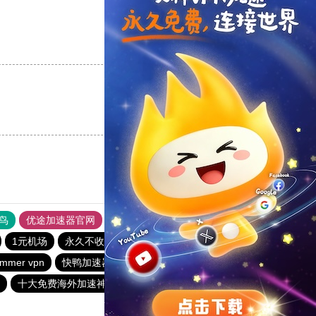
支持
[0]
反对
[0]
支持
[0]
反对
[0]
鸟
优途加速器官网
风驰加速器
旋风加速器
八戒看书
1元机场
永久不收费的nvp加速器
飞狗加速器
mmer vpn
快鸭加速器
quickq
洋葱加速器
十大免费海外加速神器
极光加速器
猎豹加速器官网