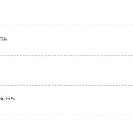
的商品。
中游刃有余。