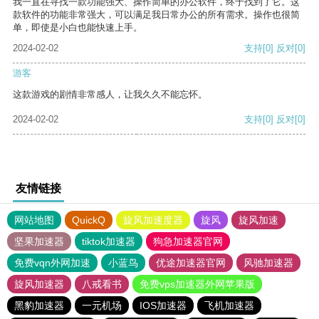
我一直在寻找一款功能强大、操作简单的办公软件，终于找到了它。这
款软件的功能非常强大，可以满足我日常办公的所有需求。操作也很简
单，即使是小白也能快速上手。
2024-02-02
支持
[0]
反对
[0]
游客
这款游戏的剧情非常感人，让我久久不能忘怀。
2024-02-02
支持
[0]
反对
[0]
友情链接
网站地图
QuickQ
旋风加速度器
旋风
旋风加速
坚果加速器
tiktok加速器
狗急加速器官网
免费vqn外网加速
小蓝鸟
优途加速器官网
风驰加速器
旋风加速器
八戒看书
免费vps加速器外网苹果版
黑豹加速器
一元机场
IOS加速器
飞机加速器