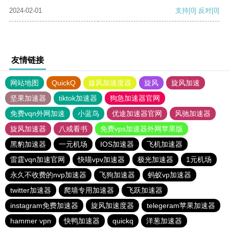
2024-02-01
支持
[0]
反对
[0]
友情链接
网站地图
QuickQ
旋风加速度器
旋风
旋风加速
坚果加速器
tiktok加速器
狗急加速器官网
免费vqn外网加速
小蓝鸟
优途加速器官网
风驰加速器
旋风加速器
八戒看书
免费vps加速器外网苹果版
黑豹加速器
一元机场
IOS加速器
飞机加速器
雷霆vqn加速官网
快喵vpv加速器
极光加速器
1元机场
永久不收费的nvp加速器
飞狗加速器
蚂蚁vp加速器
twitter加速器
爬墙专用加速器
飞跃加速器
instagram免费加速器
旋风加速度器
telegeram苹果加速器
hammer vpn
快鸭加速器
quickq
洋葱加速器