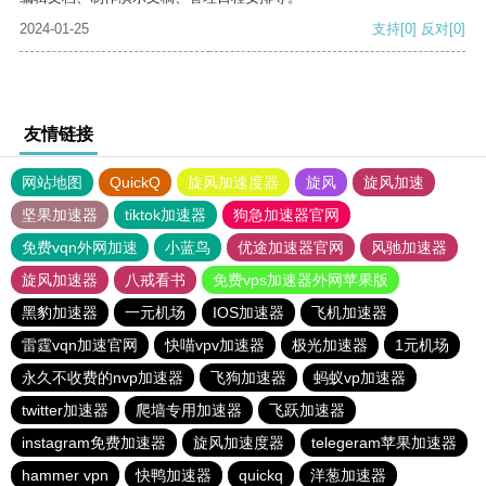
2024-01-25
支持
[0]
反对
[0]
友情链接
网站地图
QuickQ
旋风加速度器
旋风
旋风加速
坚果加速器
tiktok加速器
狗急加速器官网
免费vqn外网加速
小蓝鸟
优途加速器官网
风驰加速器
旋风加速器
八戒看书
免费vps加速器外网苹果版
黑豹加速器
一元机场
IOS加速器
飞机加速器
雷霆vqn加速官网
快喵vpv加速器
极光加速器
1元机场
永久不收费的nvp加速器
飞狗加速器
蚂蚁vp加速器
twitter加速器
爬墙专用加速器
飞跃加速器
instagram免费加速器
旋风加速度器
telegeram苹果加速器
hammer vpn
快鸭加速器
quickq
洋葱加速器