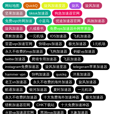
网站地图
QuickQ
旋风加速度器
旋风
旋风加速
坚果加速器
tiktok加速器
狗急加速器官网
免费vqn外网加速
小蓝鸟
优途加速器官网
风驰加速器
旋风加速器
八戒看书
免费vps加速器外网苹果版
黑豹加速器
一元机场
IOS加速器
飞机加速器
雷霆vqn加速官网
快喵vpv加速器
极光加速器
1元机场
永久不收费的nvp加速器
飞狗加速器
蚂蚁vp加速器
twitter加速器
爬墙专用加速器
飞跃加速器
instagram免费加速器
旋风加速度器
telegeram苹果加速器
hammer vpn
快鸭加速器
quickq
洋葱加速器
老王vn加速器
永久不收费的海外加速器
旋风加速器
酷通加速器
银河加速器
夏时加速器
一元机场
永久不收费的加速器
十大免费海外加速神器
极光加速器
猎豹加速器官网
CHK下载站
十大免费加速神器
火箭vp加速器官网
黑洞nvp加速器
大象加速器