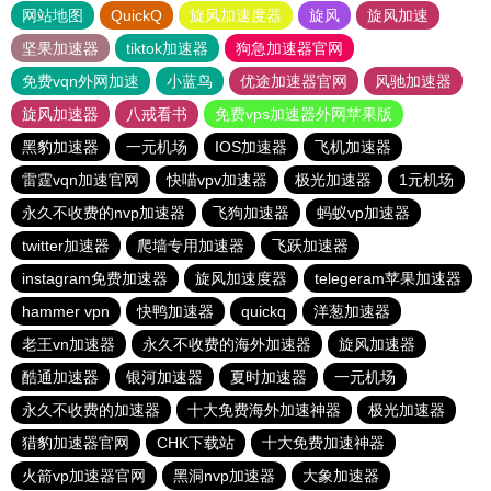
网站地图
QuickQ
旋风加速度器
旋风
旋风加速
坚果加速器
tiktok加速器
狗急加速器官网
免费vqn外网加速
小蓝鸟
优途加速器官网
风驰加速器
旋风加速器
八戒看书
免费vps加速器外网苹果版
黑豹加速器
一元机场
IOS加速器
飞机加速器
雷霆vqn加速官网
快喵vpv加速器
极光加速器
1元机场
永久不收费的nvp加速器
飞狗加速器
蚂蚁vp加速器
twitter加速器
爬墙专用加速器
飞跃加速器
instagram免费加速器
旋风加速度器
telegeram苹果加速器
hammer vpn
快鸭加速器
quickq
洋葱加速器
老王vn加速器
永久不收费的海外加速器
旋风加速器
酷通加速器
银河加速器
夏时加速器
一元机场
永久不收费的加速器
十大免费海外加速神器
极光加速器
猎豹加速器官网
CHK下载站
十大免费加速神器
火箭vp加速器官网
黑洞nvp加速器
大象加速器