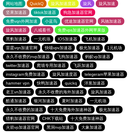
网站地图
QuickQ
旋风加速度器
旋风
旋风加速
坚果加速器
tiktok加速器
狗急加速器官网
免费vqn外网加速
小蓝鸟
优途加速器官网
风驰加速器
旋风加速器
八戒看书
免费vps加速器外网苹果版
黑豹加速器
一元机场
IOS加速器
飞机加速器
雷霆vqn加速官网
快喵vpv加速器
极光加速器
1元机场
永久不收费的nvp加速器
飞狗加速器
蚂蚁vp加速器
twitter加速器
爬墙专用加速器
飞跃加速器
instagram免费加速器
旋风加速度器
telegeram苹果加速器
hammer vpn
快鸭加速器
quickq
洋葱加速器
老王vn加速器
永久不收费的海外加速器
旋风加速器
酷通加速器
银河加速器
夏时加速器
一元机场
永久不收费的加速器
十大免费海外加速神器
极光加速器
猎豹加速器官网
CHK下载站
十大免费加速神器
火箭vp加速器官网
黑洞nvp加速器
大象加速器