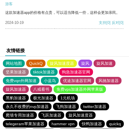
游客
这款加速器app的价格有点贵，可以适当降低一些，这样会更加亲民。
2024-10-19
支持
[0]
反对
[0]
友情链接
网站地图
QuickQ
旋风加速度器
旋风
旋风加速
坚果加速器
tiktok加速器
狗急加速器官网
免费vqn外网加速
小蓝鸟
优途加速器官网
风驰加速器
旋风加速器
八戒看书
免费vps加速器外网苹果版
黑豹加速器
极光加速器
1元机场
永久不收费的nvp加速器
飞狗加速器
twitter加速器
爬墙专用加速器
飞跃加速器
旋风加速度器
telegeram苹果加速器
hammer vpn
快鸭加速器
quickq