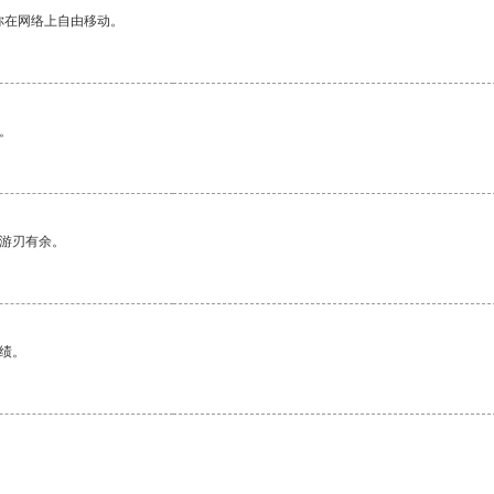
你在网络上自由移动。
。
中游刃有余。
绩。