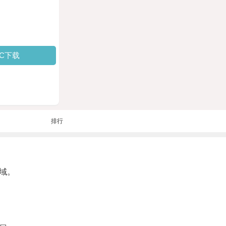
PC下载
排行
域。