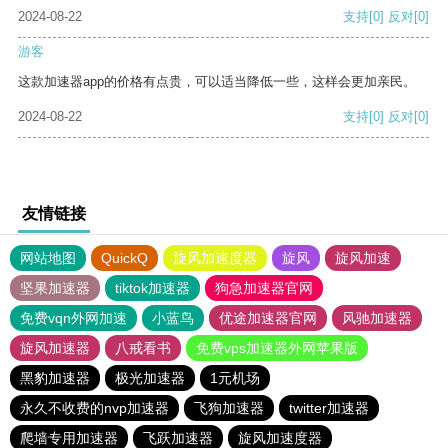
2024-08-22
支持
[0]
反对
[0]
游客
这款加速器app的价格有点贵，可以适当降低一些，这样会更加亲民。
2024-08-22
支持
[0]
反对
[0]
友情链接
网站地图
QuickQ
旋风加速度器
旋风
旋风加速
坚果加速器
tiktok加速器
狗急加速器官网
免费vqn外网加速
小蓝鸟
优途加速器官网
风驰加速器
旋风加速器
八戒看书
免费vps加速器外网苹果版
黑豹加速器
极光加速器
1元机场
永久不收费的nvp加速器
飞狗加速器
twitter加速器
爬墙专用加速器
飞跃加速器
旋风加速度器