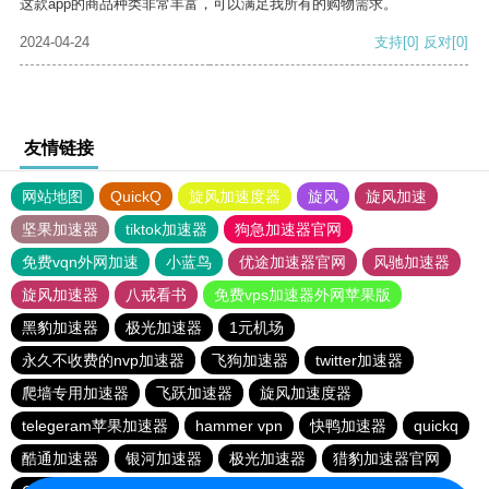
这款app的商品种类非常丰富，可以满足我所有的购物需求。
2024-04-24
支持
[0]
反对
[0]
友情链接
网站地图
QuickQ
旋风加速度器
旋风
旋风加速
坚果加速器
tiktok加速器
狗急加速器官网
免费vqn外网加速
小蓝鸟
优途加速器官网
风驰加速器
旋风加速器
八戒看书
免费vps加速器外网苹果版
黑豹加速器
极光加速器
1元机场
永久不收费的nvp加速器
飞狗加速器
twitter加速器
爬墙专用加速器
飞跃加速器
旋风加速度器
telegeram苹果加速器
hammer vpn
快鸭加速器
quickq
酷通加速器
银河加速器
极光加速器
猎豹加速器官网